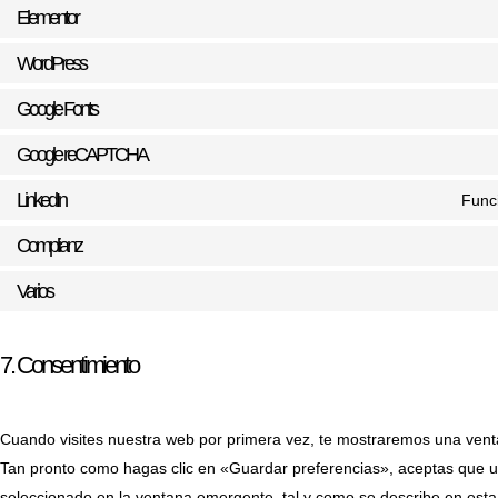
Elementor
WordPress
Google Fonts
Google reCAPTCHA
LinkedIn
Funci
Complianz
Varios
7. Consentimiento
Cuando visites nuestra web por primera vez, te mostraremos una vent
Tan pronto como hagas clic en «Guardar preferencias», aceptas que u
seleccionado en la ventana emergente, tal y como se describe en esta 